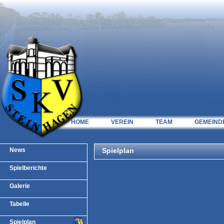
HOME
VEREIN
TEAM
GEMEIND
News
Spielplan
Spielberichte
Galerie
Tabelle
Spielplan